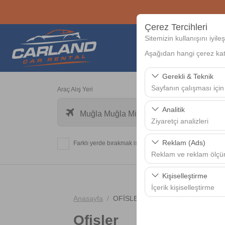
Çerez Tercihleri
Sitemizin kullanışını iyil
Aşağıdan hangi çerez kateg
Gerekli & Teknik
Sayfanın çalışması için
Araç Alış Yeri
Bu çerezler sitenin doğr
Analitik
Muğla Muğla Milas-Bodrum Havalimanı 
bırakılamaz.
Ziyaretçi analizleri
Bu çerezler, sitemizin na
Reklam (Ads)
Farklı yerde bırakmak istiyorum
analiz etmemizi sağlar. 
Reklam ve reklam ölç
kullanılır.
Bu çerezler, size ilgi 
Kişiselleştirme
etkinliğini (gösterim sa
İçerik kişiselleştirme
Anasayfa
OFİSLER
Bu çerezler, kullanıcı a
Ofisler
deneyiminizin tutarlılığı