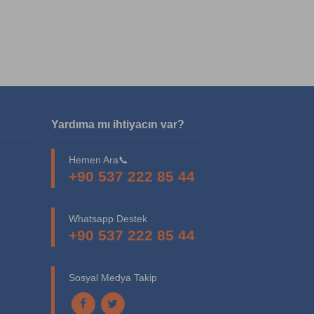
Yardıma mı ihtiyacın var?
Hemen Ara📞
+90 537 222 85 44
Whatsapp Destek
+90 537 222 85 44
Sosyal Medya Takip