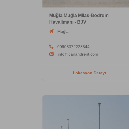
Muğla Muğla Milas-Bodrum
Havalimanı - BJV
Muğla
00905372228544
info@carlandrent.com
Lokasyon Detayı