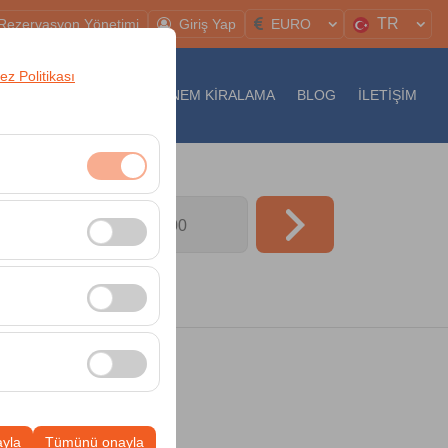
TR
Rezervasyon Yönetimi
Giriş Yap
EURO
rez Politikası
AMPANYALAR
UZUN DÖNEM KİRALAMA
BLOG
İLETİŞİM
Tarihi
klidir. Devre dışı
09:00
cı davranışları)
i iyileştirmek için
ampanyalarımızın
k, platformdaki
ayla
Tümünü onayla