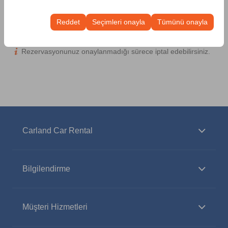
Bu çerezler, kullanıcı arayüzü ayarlarınızı, dil tercihinizi
olanak tanır.
ve diğer yapılandırmalarınızı koruyarak, platformdaki
Reddet
Seçimleri onayla
Tümünü onayla
deneyiminizin tutarlılığını ve sürekliliğini sağlamak
Rezervasyon İptal Politikamız
amacıyla kullanılır.
Rezervasyonunuz onaylanmadığı sürece iptal edebilirsiniz.
Carland Car Rental
Bilgilendirme
Müşteri Hizmetleri