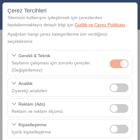
Çerez Tercihleri
Sitemizin kullanışını iyileştirmek için çerezlerden
faydalanmaktayız detaylı bilgi için
Gizlilik ve Çerez Politikası
Aşağıdan hangi çerez kategorilerine izin verdiğinizi
seçebilirsiniz.
REZERVASYON SORGULA
Gerekli & Teknik
Sayfanın çalışması için zorunlu çerezler.
Lütfen Rezervasyon numaranızı ve Rezervasyon sırasında
(Değiştirilemez)
belirttiğiniz e-mail adresini giriniz.
Bu çerezler sitenin doğru şekilde çalışması, güvenlik,
Analitik
Rezervasyon No
oturum yönetimi ve temel işlevler için gereklidir. Devre
Ziyaretçi analizleri
dışı bırakılamaz.
Bu çerezler, sitemizin nasıl kullanıldığını (ziyaretçi sayısı,
Reklam (Ads)
E-Posta Adresiniz
en çok ziyaret edilen sayfalar, kullanıcı davranışları)
Reklam ve reklam ölçümü
analiz etmemizi sağlar. Bu veriler, web sitesi
Bu çerezler, size ilgi alanlarınıza uygun kişiselleştirilmiş
performansını ölçmek ve kullanıcı deneyimini sürekli
Kişiselleştirme
reklamlar göstermemize ve reklam kampanyalarımızın
iyileştirmek için kullanılır.
İçerik kişiselleştirme
etkinliğini (gösterim sayısı, tıklama oranı) ölçmemize
REZERVASYON SORGULA