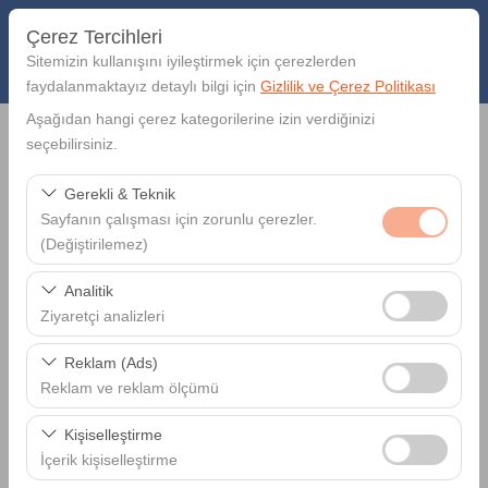
Çerez Tercihleri
Sitemizin kullanışını iyileştirmek için çerezlerden
faydalanmaktayız detaylı bilgi için
Gizlilik ve Çerez Politikası
Aşağıdan hangi çerez kategorilerine izin verdiğinizi
Araç Alış Yeri
seçebilirsiniz.
Gerekli & Teknik
Muğla Muğla Milas-Bodrum Havalimanı - BJV
Sayfanın çalışması için zorunlu çerezler.
(Değiştirilemez)
Farklı yerde bırakmak istiyorum
Bu çerezler sitenin doğru şekilde çalışması, güvenlik,
Analitik
Araç Alım Tarihi
oturum yönetimi ve temel işlevler için gereklidir. Devre
Ziyaretçi analizleri
dışı bırakılamaz.
Bu çerezler, sitemizin nasıl kullanıldığını (ziyaretçi sayısı,
09:00
Reklam (Ads)
en çok ziyaret edilen sayfalar, kullanıcı davranışları)
Reklam ve reklam ölçümü
analiz etmemizi sağlar. Bu veriler, web sitesi
Araç Teslim Tarihi
Bu çerezler, size ilgi alanlarınıza uygun kişiselleştirilmiş
performansını ölçmek ve kullanıcı deneyimini sürekli
Kişiselleştirme
reklamlar göstermemize ve reklam kampanyalarımızın
iyileştirmek için kullanılır.
09:00
İçerik kişiselleştirme
etkinliğini (gösterim sayısı, tıklama oranı) ölçmemize