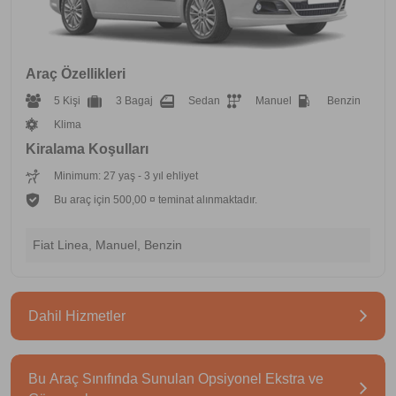
Araç Özellikleri
5 Kişi
3 Bagaj
Sedan
Manuel
Benzin
Klima
Kiralama Koşulları
Minimum: 27 yaş - 3 yıl ehliyet
Bu araç için 500,00 ¤ teminat alınmaktadır.
Fiat Linea, Manuel, Benzin
Dahil Hizmetler
Bu Araç Sınıfında Sunulan Opsiyonel Ekstra ve